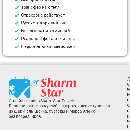
Трансфер из отеля
Страховка действует
Русскоговорящий гид
Без доплат и комиссий
Реальные фото и отзывы
Персональный менеджер
Д
О
к
К
О
Онлайн-сервис «Sharm Star Travel»
О
Бронирование экскурсий и сопровождение туристов
из Шарм-эль-Шейха, Хургады и Марса-Алама
Б
без посредников.
П
к
Ш