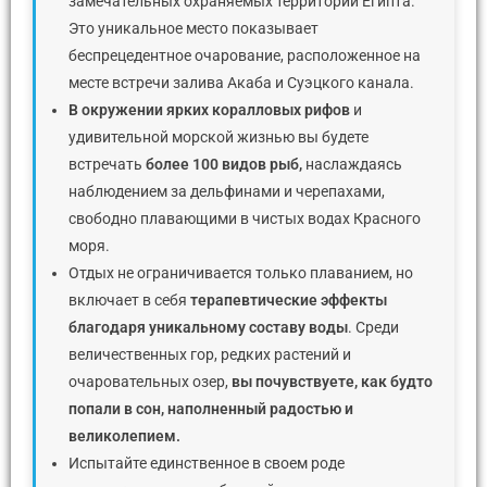
замечательных охраняемых территорий Египта.
Это уникальное место показывает
беспрецедентное очарование, расположенное на
месте встречи залива Акаба и Суэцкого канала.
В окружении ярких коралловых рифов
и
удивительной морской жизнью вы будете
встречать
более 100 видов рыб,
наслаждаясь
наблюдением за дельфинами и черепахами,
свободно плавающими в чистых водах Красного
моря.
Отдых не ограничивается только плаванием, но
включает в себя
терапевтические эффекты
благодаря уникальному составу воды
. Среди
величественных гор, редких растений и
очаровательных озер,
вы почувствуете, как будто
попали в сон, наполненный радостью и
великолепием.
Испытайте единственное в своем роде