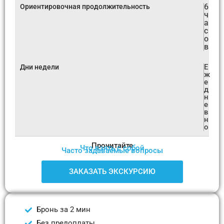
6
Ориентировочная продолжительность
ч
а
с
о
в
Е
Дни недели
ж
е
д
н
е
в
н
о
Прочитайте
Что взять с собой
Часто задаваемые вопросы
ЗАКАЗАТЬ ЭКСКУРСИЮ
Бронь за 2 мин
Без предоплаты