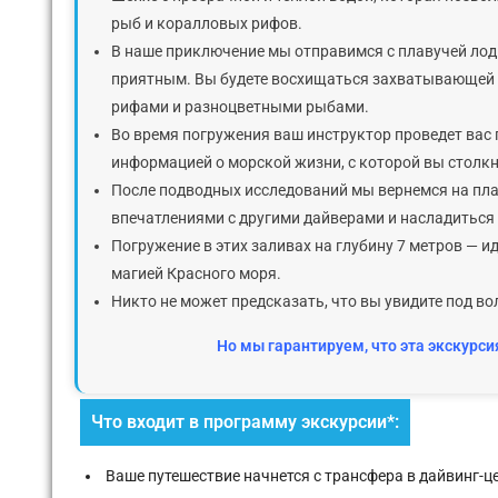
рыб и коралловых рифов.
В наше приключение мы отправимся с плавучей лодк
приятным. Вы будете восхищаться захватывающей 
рифами и разноцветными рыбами.
Во время погружения ваш инструктор проведет вас
информацией о морской жизни, с которой вы столк
После подводных исследований мы вернемся на пла
впечатлениями с другими дайверами и насладитьс
Погружение в этих заливах на глубину 7 метров — и
магией Красного моря.
Никто не может предсказать, что вы увидите под во
Но мы гарантируем, что эта экскур
Что входит в программу экскурсии*:
Ваше путешествие начнется с трансфера в дайвинг-ц