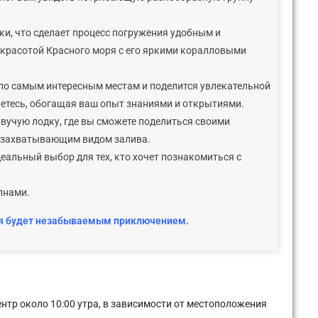
и, что сделает процесс погружения удобным и
красотой Красного моря с его яркими коралловыми
 по самым интересным местам и поделится увлекательной
нетесь, обогащая ваш опыт знаниями и открытиями.
вучую лодку, где вы сможете поделиться своими
я захватывающим видом залива.
деальный выбор для тех, кто хочет познакомиться с
лнами.
сия будет незабываемым приключением.
ентр около 10:00 утра, в зависимости от местоположения