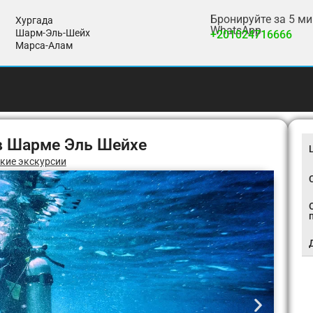
Бронируйте за 5 м
Хургада
WhatsApp
Шарм-Эль-Шейх
+201024716666
Марса-Алам
в Шарме Эль Шейхе
кие экскурсии