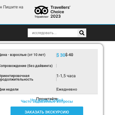
ин Пишите на
$ 30
$ 40
Цена - взрослые (от 10 лет)
Сопровождение (без дайвинга)
1-1,5 часа
Ориентировочная
продолжительность
Ежедневно
Дни недели
Прочитайте
Что взять с собой
Часто задаваемые вопросы
ЗАКАЗАТЬ ЭКСКУРСИЮ