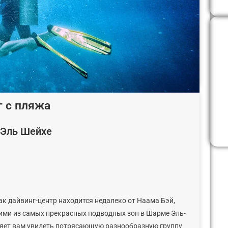
г с пляжа
 Эль Шейхе
ак дайвинг-центр находится недалеко от Наама Бэй,
ними из самых прекрасных подводных зон в Шарме Эль-
оляет вам увидеть потрясающую разнообразную группу