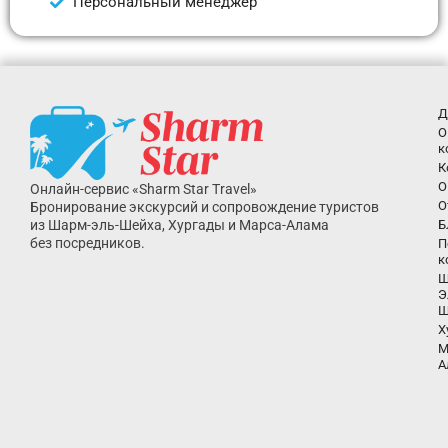
Персональный менеджер
Д
О
к
К
О
Онлайн-сервис «Sharm Star Travel»
О
Бронирование экскурсий и сопровождение туристов
из Шарм-эль-Шейха, Хургады и Марса-Алама
Б
без посредников.
П
к
Ш
Э
Ш
Х
М
А